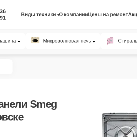
-36
Виды техники
О компании
Цены на ремонт
Ак
-91
машина
Микроволновая печь
Стирал
анели Smeg
овске