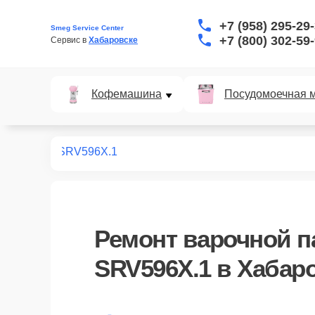
+7 (958) 295-29
Smeg Service Center
+7 (800) 302-59
Сервис в 
Хабаровске
Кофемашина
Посудомоечная 
х панелей
SRV596X.1
Ремонт
варочной п
SRV596X.1
в Хабар