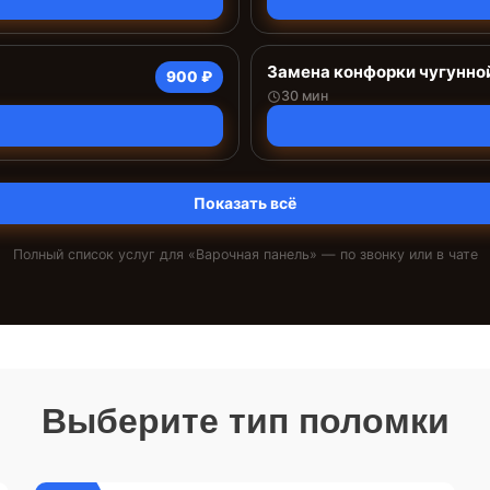
Замена конфорки чугунно
900 ₽
30 мин
Показать всё
Полный список услуг для «
Варочная панель
» — по звонку или в чате
Выберите тип поломки