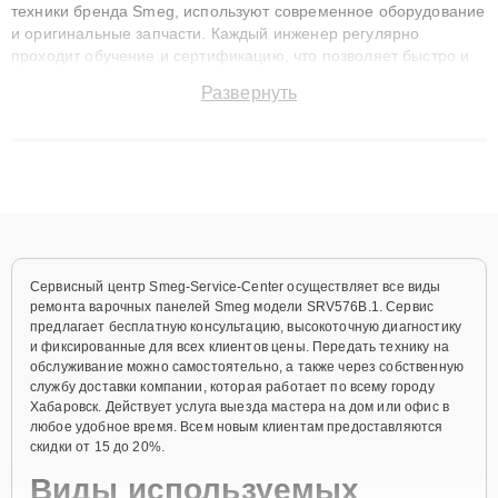
техники бренда Smeg, используют современное оборудование
и оригинальные запчасти. Каждый инженер регулярно
проходит обучение и сертификацию, что позволяет быстро и
точноdiagnostikировать поломки и восстанавливать технику с
Развернуть
сохранением гарантии до 3 лет. Наши мастера решают
сложные случаи: от замены матриц и материнских плат до
ремонта после залития и восстановления данных. Благодаря
высокой квалификации и ответственному подходу клиенты
получают быстрый, качественный ремонт и понятные
объяснения по результатам диагностики.
Сервисный центр Smeg-Service-Center осуществляет все виды
ремонта варочных панелей Smeg модели SRV576B.1. Сервис
предлагает бесплатную консультацию, высокоточную диагностику
и фиксированные для всех клиентов цены. Передать технику на
обслуживание можно самостоятельно, а также через собственную
службу доставки компании, которая работает по всему городу
Хабаровск. Действует услуга выезда мастера на дом или офис в
любое удобное время. Всем новым клиентам предоставляются
скидки от 15 до 20%.
Виды используемых