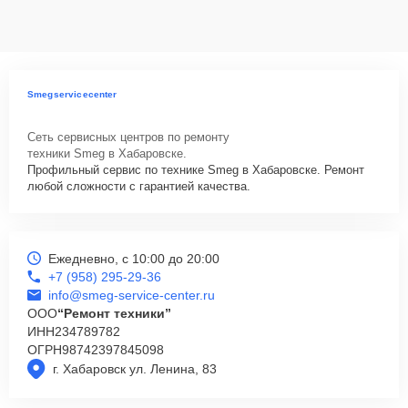
данных на ремонтируемых устройствах клиентов, в соответствии с
действующим законодательством Российской Федерации.
Как начать ремонт
Для запуска процесса ремонта варочной панели Smeg SRV576B.1
Smegservicecenter
нужно просто оставить
Заявку на сайте
или позвонить телефону
горячей линии: +7 (958) 295-29-36. Наши специалисты оперативно
Сеть сервисных центров по ремонту
проконсультируют по всем необходимым вопросам, запишут на
техники Smeg в Хабаровске.
диагностику, подскажут с вариантами курьерской доставки или
Профильный сервис по технике Smeg в Хабаровске. Ремонт
оформят выезд мастера в удобное время и место.
любой сложности с гарантией качества.
Ежедневно, с 10:00 до 20:00
+7 (958) 295-29-36
info@smeg-service-center.ru
ООО
“Ремонт техники”
ИНН
234789782
ОГРН
98742397845098
г. Хабаровск ул. Ленина, 83