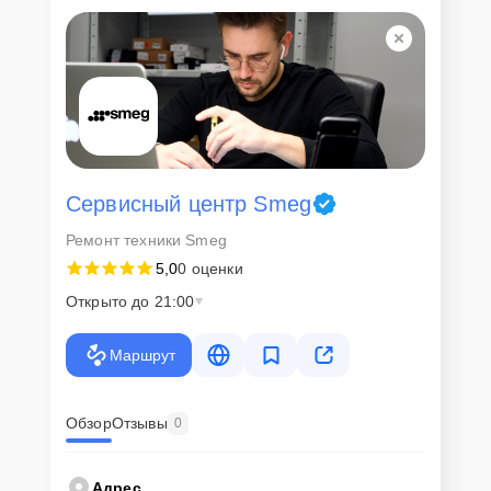
Для всех клиентов действуют демократичные и фиксированные
цены. Конечная стоимость работ обсуждается с клиентом и не в
коем случае не может измениться в процессе работ. Сервис не
навязывает клиентам дополнительные услуги и не
предусматривает скрытые платежи. Рассчитать предварительную
стоимость ремонта можно с помощью нашего
Калькулятора
.
Скорость диагностики и
ремонта
Сервисный центр Smeg
Ремонт техники Smeg
Наша компания ценит время клиентов и понимает важность
5,0
0 оценки
оперативного решения любых вопросов. В среднем, ремонт
занимает не более трех часов, поэтому в большинстве случаев
Открыто до 21:00
клиент сможет забрать свой гаджет в этот же день. При
необходимости предоставляется услуга экспресс-ремонта.
Маршрут
Внимание! Устройство отправляется на ремонт только после
согласования вариантов запчастей и стоимости ремонта с
клиентом. Стоимость ремонта фиксируется и не может быть
изменена в процессе или после завершения работ.
Обзор
Отзывы
0
Доставка или выезд
Адрес