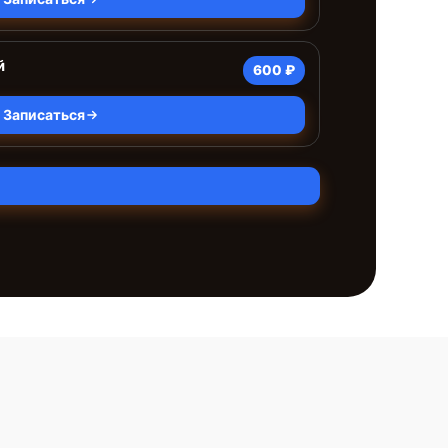
й
600 ₽
Записаться