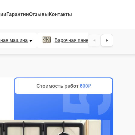
ции
Гарантии
Отзывы
Контакты
25%
ьная машина
Варочная панель
Духов
Стоимость работ
600₽