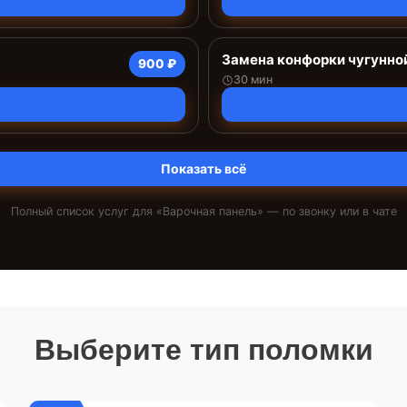
Замена конфорки чугунно
900 ₽
30 мин
Показать всё
Полный список услуг для «
Варочная панель
» — по звонку или в чате
Выберите тип поломки