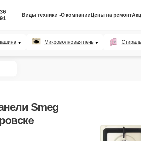
-36
Виды техники
О компании
Цены на ремонт
Ак
-91
машина
Микроволновая печь
Стирал
анели Smeg
ровске