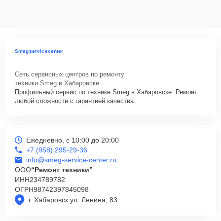
данных на ремонтируемых устройствах клиентов, в соответствии с
действующим законодательством Российской Федерации.
Как начать ремонт
Для запуска процесса ремонта варочной панели Smeg
Smegservicecenter
SR804PXG9 нужно просто оставить
Заявку на сайте
или
позвонить телефону горячей линии: +7 (958) 295-29-36. Наши
Сеть сервисных центров по ремонту
специалисты оперативно проконсультируют по всем необходимым
техники Smeg в Хабаровске.
вопросам, запишут на диагностику, подскажут с вариантами
Профильный сервис по технике Smeg в Хабаровске. Ремонт
курьерской доставки или оформят выезд мастера в удобное время
любой сложности с гарантией качества.
и место.
Ежедневно, с 10:00 до 20:00
+7 (958) 295-29-36
info@smeg-service-center.ru
ООО
“Ремонт техники”
ИНН
234789782
ОГРН
98742397845098
г. Хабаровск ул. Ленина, 83