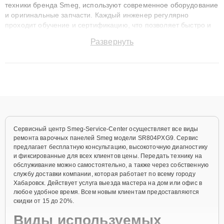
техники бренда Smeg, используют современное оборудование
и оригинальные запчасти. Каждый инженер регулярно
проходит обучение и сертификацию, что позволяет быстро и
точноdiagnostikировать поломки и восстанавливать технику с
Развернуть
сохранением гарантии до 3 лет. Наши мастера решают
сложные случаи: от замены матриц и материнских плат до
ремонта после залития и восстановления данных. Благодаря
высокой квалификации и ответственному подходу клиенты
получают быстрый, качественный ремонт и понятные
объяснения по результатам диагностики.
Сервисный центр Smeg-Service-Center осуществляет все виды
ремонта варочных панелей Smeg модели SR804PXG9. Сервис
предлагает бесплатную консультацию, высокоточную диагностику
и фиксированные для всех клиентов цены. Передать технику на
обслуживание можно самостоятельно, а также через собственную
службу доставки компании, которая работает по всему городу
Хабаровск. Действует услуга выезда мастера на дом или офис в
любое удобное время. Всем новым клиентам предоставляются
скидки от 15 до 20%.
Виды используемых