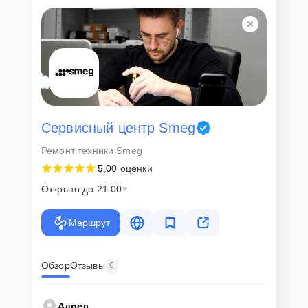
Для всех клиентов действуют демократичные и фиксированные
цены. Конечная стоимость работ обсуждается с клиентом и не в
коем случае не может измениться в процессе работ. Сервис не
навязывает клиентам дополнительные услуги и не
предусматривает скрытые платежи. Рассчитать предварительную
стоимость ремонта можно с помощью нашего
Калькулятора
.
Скорость диагностики и
ремонта
Сервисный центр Smeg
Ремонт техники Smeg
Наша компания ценит время клиентов и понимает важность
5,0
0 оценки
оперативного решения любых вопросов. В среднем, ремонт
занимает не более трех часов, поэтому в большинстве случаев
Открыто до 21:00
клиент сможет забрать свой гаджет в этот же день. При
необходимости предоставляется услуга экспресс-ремонта.
Маршрут
Внимание! Устройство отправляется на ремонт только после
согласования вариантов запчастей и стоимости ремонта с
клиентом. Стоимость ремонта фиксируется и не может быть
изменена в процессе или после завершения работ.
Обзор
Отзывы
0
Доставка или выезд
Адрес