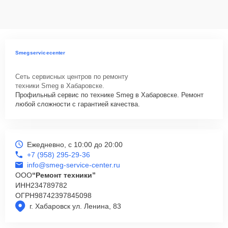
данных на ремонтируемых устройствах клиентов, в соответствии с
действующим законодательством Российской Федерации.
Как начать ремонт
Для запуска процесса ремонта варочной панели Smeg SR804PGH
Smegservicecenter
нужно просто оставить
Заявку на сайте
или позвонить телефону
горячей линии: +7 (958) 295-29-36. Наши специалисты оперативно
Сеть сервисных центров по ремонту
проконсультируют по всем необходимым вопросам, запишут на
техники Smeg в Хабаровске.
диагностику, подскажут с вариантами курьерской доставки или
Профильный сервис по технике Smeg в Хабаровске. Ремонт
оформят выезд мастера в удобное время и место.
любой сложности с гарантией качества.
Ежедневно, с 10:00 до 20:00
+7 (958) 295-29-36
info@smeg-service-center.ru
ООО
“Ремонт техники”
ИНН
234789782
ОГРН
98742397845098
г. Хабаровск ул. Ленина, 83