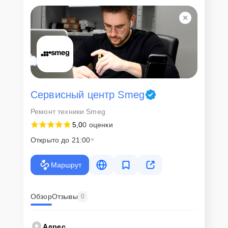
Для всех клиентов действуют демократичные и фиксированные
цены. Конечная стоимость работ обсуждается с клиентом и не в
коем случае не может измениться в процессе работ. Сервис не
навязывает клиентам дополнительные услуги и не
предусматривает скрытые платежи. Рассчитать предварительную
стоимость ремонта можно с помощью нашего
Калькулятора
.
Скорость диагностики и
ремонта
Сервисный центр Smeg
Ремонт техники Smeg
Наша компания ценит время клиентов и понимает важность
5,0
0 оценки
оперативного решения любых вопросов. В среднем, ремонт
занимает не более трех часов, поэтому в большинстве случаев
Открыто до 21:00
клиент сможет забрать свой гаджет в этот же день. При
необходимости предоставляется услуга экспресс-ремонта.
Маршрут
Внимание! Устройство отправляется на ремонт только после
согласования вариантов запчастей и стоимости ремонта с
клиентом. Стоимость ремонта фиксируется и не может быть
изменена в процессе или после завершения работ.
Обзор
Отзывы
0
Доставка или выезд
Адрес