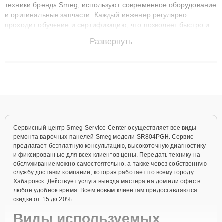
техники бренда Smeg, используют современное оборудование
и оригинальные запчасти. Каждый инженер регулярно
проходит обучение и сертификацию, что позволяет быстро и
точноdiagnostikировать поломки и восстанавливать технику с
Развернуть
сохранением гарантии до 3 лет. Наши мастера решают
сложные случаи: от замены матриц и материнских плат до
ремонта после залития и восстановления данных. Благодаря
высокой квалификации и ответственному подходу клиенты
получают быстрый, качественный ремонт и понятные
объяснения по результатам диагностики.
Сервисный центр Smeg-Service-Center осуществляет все виды
ремонта варочных панелей Smeg модели SR804PGH. Сервис
предлагает бесплатную консультацию, высокоточную диагностику
и фиксированные для всех клиентов цены. Передать технику на
обслуживание можно самостоятельно, а также через собственную
службу доставки компании, которая работает по всему городу
Хабаровск. Действует услуга выезда мастера на дом или офис в
любое удобное время. Всем новым клиентам предоставляются
скидки от 15 до 20%.
Виды используемых