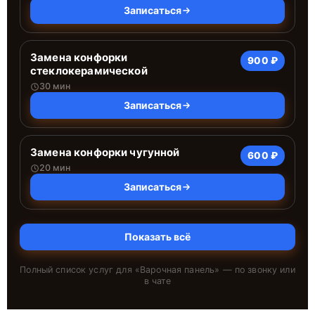
Записаться
Замена конфорки
900 ₽
стеклокерамической
30 мин
Записаться
Замена конфорки чугунной
600 ₽
20 мин
Записаться
Показать всё
Полный список услуг для «
Варочная панель
» — по звонку или
в чате