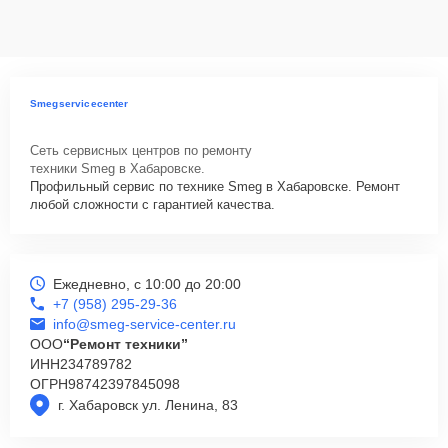
данных на ремонтируемых устройствах клиентов, в соответствии с
действующим законодательством Российской Федерации.
Как начать ремонт
Для запуска процесса ремонта варочной панели Smeg SR775OT
Smegservicecenter
нужно просто оставить
Заявку на сайте
или позвонить телефону
горячей линии: +7 (958) 295-29-36. Наши специалисты оперативно
Сеть сервисных центров по ремонту
проконсультируют по всем необходимым вопросам, запишут на
техники Smeg в Хабаровске.
диагностику, подскажут с вариантами курьерской доставки или
Профильный сервис по технике Smeg в Хабаровске. Ремонт
оформят выезд мастера в удобное время и место.
любой сложности с гарантией качества.
Ежедневно, с 10:00 до 20:00
+7 (958) 295-29-36
info@smeg-service-center.ru
ООО
“Ремонт техники”
ИНН
234789782
ОГРН
98742397845098
г. Хабаровск ул. Ленина, 83