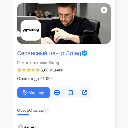
Для всех клиентов действуют демократичные и фиксированные
цены. Конечная стоимость работ обсуждается с клиентом и не в
коем случае не может измениться в процессе работ. Сервис не
навязывает клиентам дополнительные услуги и не
предусматривает скрытые платежи. Рассчитать предварительную
стоимость ремонта можно с помощью нашего
Калькулятора
.
Скорость диагностики и
ремонта
Сервисный центр Smeg
Ремонт техники Smeg
Наша компания ценит время клиентов и понимает важность
5,0
0 оценки
оперативного решения любых вопросов. В среднем, ремонт
занимает не более трех часов, поэтому в большинстве случаев
Открыто до 21:00
клиент сможет забрать свой гаджет в этот же день. При
необходимости предоставляется услуга экспресс-ремонта.
Маршрут
Внимание! Устройство отправляется на ремонт только после
согласования вариантов запчастей и стоимости ремонта с
клиентом. Стоимость ремонта фиксируется и не может быть
изменена в процессе или после завершения работ.
Обзор
Отзывы
0
Доставка или выезд
Адрес