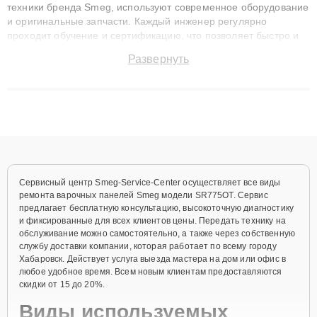
техники бренда Smeg, используют современное оборудование
и оригинальные запчасти. Каждый инженер регулярно
проходит обучение и сертификацию, что позволяет быстро и
точноdiagnostikировать поломки и восстанавливать технику с
Развернуть
сохранением гарантии до 3 лет. Наши мастера решают
сложные случаи: от замены матриц и материнских плат до
ремонта после залития и восстановления данных. Благодаря
высокой квалификации и ответственному подходу клиенты
получают быстрый, качественный ремонт и понятные
объяснения по результатам диагностики.
Сервисный центр Smeg-Service-Center осуществляет все виды
ремонта варочных панелей Smeg модели SR775OT. Сервис
предлагает бесплатную консультацию, высокоточную диагностику
и фиксированные для всех клиентов цены. Передать технику на
обслуживание можно самостоятельно, а также через собственную
службу доставки компании, которая работает по всему городу
Хабаровск. Действует услуга выезда мастера на дом или офис в
любое удобное время. Всем новым клиентам предоставляются
скидки от 15 до 20%.
Виды используемых