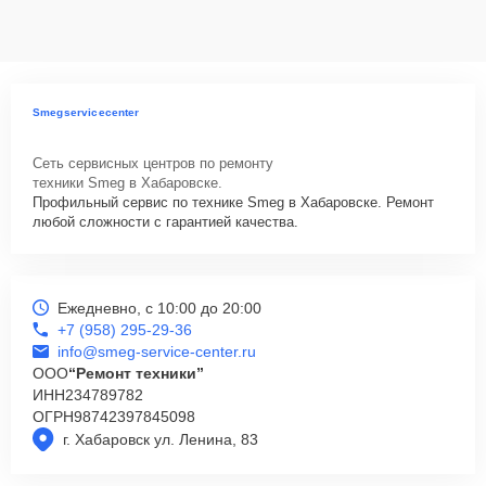
данных на ремонтируемых устройствах клиентов, в соответствии с
действующим законодательством Российской Федерации.
Как начать ремонт
Для запуска процесса ремонта варочной панели Smeg SR64S
Smegservicecenter
нужно просто оставить
Заявку на сайте
или позвонить телефону
горячей линии: +7 (958) 295-29-36. Наши специалисты оперативно
Сеть сервисных центров по ремонту
проконсультируют по всем необходимым вопросам, запишут на
техники Smeg в Хабаровске.
диагностику, подскажут с вариантами курьерской доставки или
Профильный сервис по технике Smeg в Хабаровске. Ремонт
оформят выезд мастера в удобное время и место.
любой сложности с гарантией качества.
Ежедневно, с 10:00 до 20:00
+7 (958) 295-29-36
info@smeg-service-center.ru
ООО
“Ремонт техники”
ИНН
234789782
ОГРН
98742397845098
г. Хабаровск ул. Ленина, 83