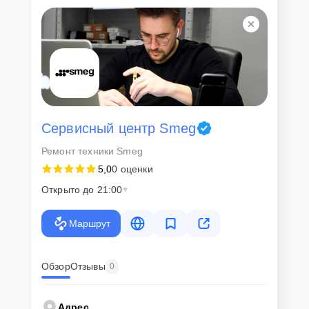
Для всех клиентов действуют демократичные и фиксированные
цены. Конечная стоимость работ обсуждается с клиентом и не в
коем случае не может измениться в процессе работ. Сервис не
навязывает клиентам дополнительные услуги и не
предусматривает скрытые платежи. Рассчитать предварительную
стоимость ремонта можно с помощью нашего
Калькулятора
.
Скорость диагностики и
ремонта
Сервисный центр Smeg
Ремонт техники Smeg
Наша компания ценит время клиентов и понимает важность
5,0
0 оценки
оперативного решения любых вопросов. В среднем, ремонт
занимает не более трех часов, поэтому в большинстве случаев
Открыто до 21:00
клиент сможет забрать свой гаджет в этот же день. При
необходимости предоставляется услуга экспресс-ремонта.
Маршрут
Внимание! Устройство отправляется на ремонт только после
согласования вариантов запчастей и стоимости ремонта с
клиентом. Стоимость ремонта фиксируется и не может быть
изменена в процессе или после завершения работ.
Обзор
Отзывы
0
Доставка или выезд
Адрес