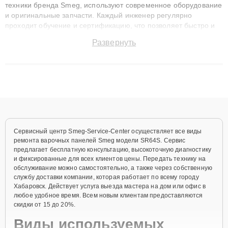
техники бренда Smeg, используют современное оборудование
и оригинальные запчасти. Каждый инженер регулярно
проходит обучение и сертификацию, что позволяет быстро и
точноdiagnostikировать поломки и восстанавливать технику с
Развернуть
сохранением гарантии до 3 лет. Наши мастера решают
сложные случаи: от замены матриц и материнских плат до
ремонта после залития и восстановления данных. Благодаря
высокой квалификации и ответственному подходу клиенты
получают быстрый, качественный ремонт и понятные
объяснения по результатам диагностики.
Сервисный центр Smeg-Service-Center осуществляет все виды
ремонта варочных панелей Smeg модели SR64S. Сервис
предлагает бесплатную консультацию, высокоточную диагностику
и фиксированные для всех клиентов цены. Передать технику на
обслуживание можно самостоятельно, а также через собственную
службу доставки компании, которая работает по всему городу
Хабаровск. Действует услуга выезда мастера на дом или офис в
любое удобное время. Всем новым клиентам предоставляются
скидки от 15 до 20%.
Виды используемых