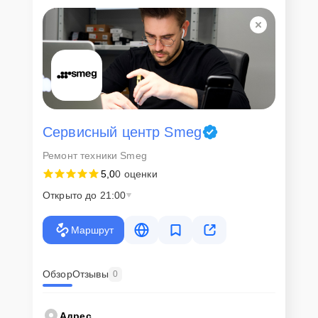
Для всех клиентов действуют демократичные и фиксированные
цены. Конечная стоимость работ обсуждается с клиентом и не в
коем случае не может измениться в процессе работ. Сервис не
навязывает клиентам дополнительные услуги и не
предусматривает скрытые платежи. Рассчитать предварительную
стоимость ремонта можно с помощью нашего
Калькулятора
.
Скорость диагностики и
ремонта
Сервисный центр Smeg
Ремонт техники Smeg
Наша компания ценит время клиентов и понимает важность
5,0
0 оценки
оперативного решения любых вопросов. В среднем, ремонт
занимает не более трех часов, поэтому в большинстве случаев
Открыто до 21:00
клиент сможет забрать свой гаджет в этот же день. При
необходимости предоставляется услуга экспресс-ремонта.
Маршрут
Внимание! Устройство отправляется на ремонт только после
согласования вариантов запчастей и стоимости ремонта с
клиентом. Стоимость ремонта фиксируется и не может быть
изменена в процессе или после завершения работ.
Обзор
Отзывы
0
Доставка или выезд
Адрес