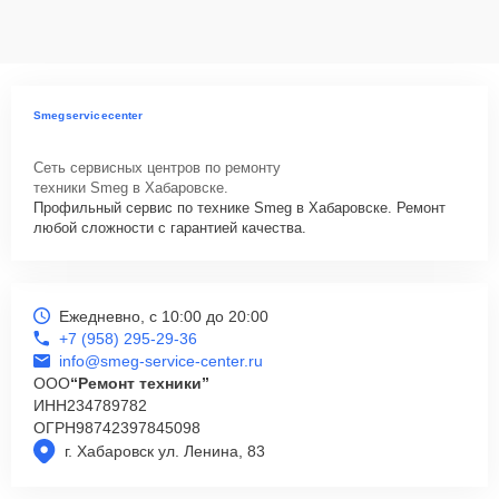
данных на ремонтируемых устройствах клиентов, в соответствии с
действующим законодательством Российской Федерации.
Как начать ремонт
Для запуска процесса ремонта варочной панели Smeg SIM91B
Smegservicecenter
нужно просто оставить
Заявку на сайте
или позвонить телефону
горячей линии: +7 (958) 295-29-36. Наши специалисты оперативно
Сеть сервисных центров по ремонту
проконсультируют по всем необходимым вопросам, запишут на
техники Smeg в Хабаровске.
диагностику, подскажут с вариантами курьерской доставки или
Профильный сервис по технике Smeg в Хабаровске. Ремонт
оформят выезд мастера в удобное время и место.
любой сложности с гарантией качества.
Ежедневно, с 10:00 до 20:00
+7 (958) 295-29-36
info@smeg-service-center.ru
ООО
“Ремонт техники”
ИНН
234789782
ОГРН
98742397845098
г. Хабаровск ул. Ленина, 83