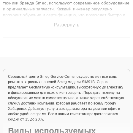
техники бренда Smeg, используют современное оборудование
и оригинальные запчасти. Каждый инженер регулярно
проходит обучение и сертификацию, что позволяет быстро и
точноdiagnostikировать поломки и восстанавливать технику с
Развернуть
сохранением гарантии до 3 лет. Наши мастера решают
сложные случаи: от замены матриц и материнских плат до
ремонта после залития и восстановления данных. Благодаря
высокой квалификации и ответственному подходу клиенты
получают быстрый, качественный ремонт и понятные
объяснения по результатам диагностики.
Сервисный центр Smeg-Service-Center осуществляет все виды
ремонта варочных панелей Smeg модели SIM91B. Сервис
предлагает бесплатную консультацию, высокоточную диагностику
и фиксированные для всех клиентов цены. Передать технику на
обслуживание можно самостоятельно, а также через собственную
службу доставки компании, которая работает по всему городу
Хабаровск. Действует услуга выезда мастера на дом или офис в
любое удобное время. Всем новым клиентам предоставляются
скидки от 15 до 20%.
Виды используемых