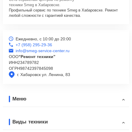
горячей линии: +7 (958) 295-29-36. Наши специалисты оперативно
техники Smeg в Хабаровске.
проконсультируют по всем необходимым вопросам, запишут на
Профильный сервис по технике Smeg в Хабаровске. Ремонт
диагностику, подскажут с вариантами курьерской доставки или
любой сложности с гарантией качества.
оформят выезд мастера в удобное время и место.
Ежедневно, с 10:00 до 20:00
+7 (958) 295-29-36
info@smeg-service-center.ru
ООО
“Ремонт техники”
ИНН
234789782
ОГРН
98742397845098
г. Хабаровск ул. Ленина, 83
Меню
Виды техники