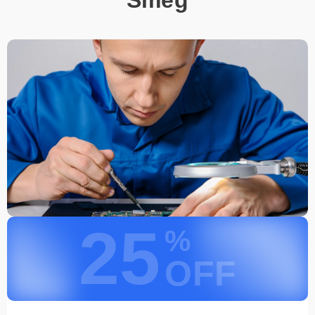
запросить обратный звонок через Форму заявки
для быстрого уточнения деталей.
Привезти устройство в ближайший центр или
передать аппарат курьеру службы доставки,
дождаться результатов диагностики и принять
решение.
Дождаться оповещения о готовности и забрать
устройство самостоятельно или воспользоваться
курьерской доставкой.
При необходимости клиент может воспользоваться услугой
вызова мастера для проведения диагностики и ремонта в
желаемом месте и удобное время.
Какие предоставляются
25
гарантии
%
OFF
Каждому клиенту предоставляется гарантия сервиса, которая
распространяется на все виды ремонта, а также на все
используемые запчасти. Гарантия включает в себя срочную
обработку гарантийных случаев и постгарантийное обслуживание.
При гарантийном случае наш сервис установит новые запчасти и