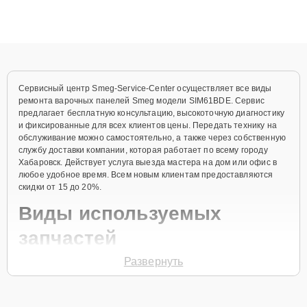
ремонта после залития и восстановления данных. Благодаря
высокой квалификации и ответственному подходу клиенты
получают быстрый, качественный ремонт и понятные
объяснения по результатам диагностики.
Сервисный центр Smeg-Service-Center осуществляет все виды
ремонта варочных панелей Smeg модели SIM61BDE. Сервис
предлагает бесплатную консультацию, высокоточную диагностику
и фиксированные для всех клиентов цены. Передать технику на
обслуживание можно самостоятельно, а также через собственную
службу доставки компании, которая работает по всему городу
Хабаровск. Действует услуга выезда мастера на дом или офис в
любое удобное время. Всем новым клиентам предоставляются
скидки от 15 до 20%.
Виды используемых
запчастей
Развернуть
Для ремонта варочной панели модели SIM61BDE предлагаются
как оригинальные комплектующие бренда Smeg, так и
качественные аналоги фирменных деталей. Выбор варианта
запчастей или качества аналогичных комплектующих всегда