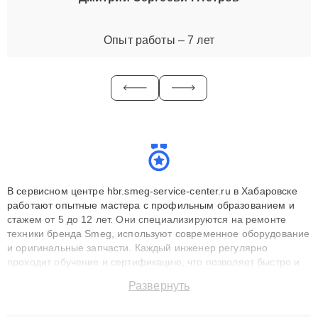
Опыт работы – 7 лет
В сервисном центре hbr.smeg-service-center.ru в Хабаровске
работают опытные мастера с профильным образованием и
стажем от 5 до 12 лет. Они специализируются на ремонте
техники бренда Smeg, используют современное оборудование
и оригинальные запчасти. Каждый инженер регулярно
проходит обучение и сертификацию, что позволяет быстро и
точноdiagnostikировать поломки и восстанавливать технику с
Развернуть
сохранением гарантии до 3 лет. Наши мастера решают
сложные случаи: от замены матриц и материнских плат до