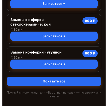
Записаться
Замена конфорки
900 ₽
стеклокерамической
30 мин
Записаться
Замена конфорки чугунной
600 ₽
20 мин
Записаться
Показать всё
Полный список услуг для «
Варочная панель
» — по звонку или
в чате