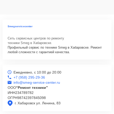
данных на ремонтируемых устройствах клиентов, в соответствии с
действующим законодательством Российской Федерации.
Как начать ремонт
Для запуска процесса ремонта варочной панели Smeg SI641ID2
Smegservicecenter
нужно просто оставить
Заявку на сайте
или позвонить телефону
горячей линии: +7 (958) 295-29-36. Наши специалисты оперативно
Сеть сервисных центров по ремонту
проконсультируют по всем необходимым вопросам, запишут на
техники Smeg в Хабаровске.
диагностику, подскажут с вариантами курьерской доставки или
Профильный сервис по технике Smeg в Хабаровске. Ремонт
оформят выезд мастера в удобное время и место.
любой сложности с гарантией качества.
Ежедневно, с 10:00 до 20:00
+7 (958) 295-29-36
info@smeg-service-center.ru
ООО
“Ремонт техники”
ИНН
234789782
ОГРН
98742397845098
г. Хабаровск ул. Ленина, 83