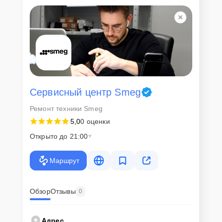
Для всех клиентов действуют демократичные и фиксированные
цены. Конечная стоимость работ обсуждается с клиентом и не в
коем случае не может измениться в процессе работ. Сервис не
навязывает клиентам дополнительные услуги и не
предусматривает скрытые платежи. Рассчитать предварительную
стоимость ремонта можно с помощью нашего
Калькулятора
.
Скорость диагностики и
ремонта
Сервисный центр Smeg
Ремонт техники Smeg
Наша компания ценит время клиентов и понимает важность
5,0
0 оценки
оперативного решения любых вопросов. В среднем, ремонт
занимает не более трех часов, поэтому в большинстве случаев
Открыто до 21:00
клиент сможет забрать свой гаджет в этот же день. При
необходимости предоставляется услуга экспресс-ремонта.
Маршрут
Внимание! Устройство отправляется на ремонт только после
согласования вариантов запчастей и стоимости ремонта с
клиентом. Стоимость ремонта фиксируется и не может быть
изменена в процессе или после завершения работ.
Обзор
Отзывы
0
Доставка или выезд
Адрес