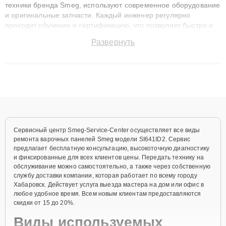
техники бренда Smeg, используют современное оборудование
и оригинальные запчасти. Каждый инженер регулярно
проходит обучение и сертификацию, что позволяет быстро и
точноdiagnostikировать поломки и восстанавливать технику с
Развернуть
сохранением гарантии до 3 лет. Наши мастера решают
сложные случаи: от замены матриц и материнских плат до
ремонта после залития и восстановления данных. Благодаря
высокой квалификации и ответственному подходу клиенты
получают быстрый, качественный ремонт и понятные
объяснения по результатам диагностики.
Сервисный центр Smeg-Service-Center осуществляет все виды
ремонта варочных панелей Smeg модели SI641ID2. Сервис
предлагает бесплатную консультацию, высокоточную диагностику
и фиксированные для всех клиентов цены. Передать технику на
обслуживание можно самостоятельно, а также через собственную
службу доставки компании, которая работает по всему городу
Хабаровск. Действует услуга выезда мастера на дом или офис в
любое удобное время. Всем новым клиентам предоставляются
скидки от 15 до 20%.
Виды используемых