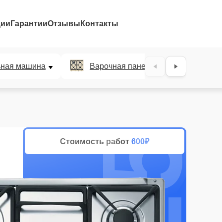
ции
Гарантии
Отзывы
Контакты
25%
ьная машина
Варочная панель
Духов
Стоимость работ
600₽