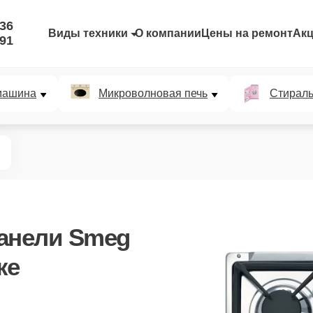
-36
Виды техники
О компании
Цены на ремонт
Ак
-91
машина
Микроволновая печь
Стирал
анели Smeg
ке