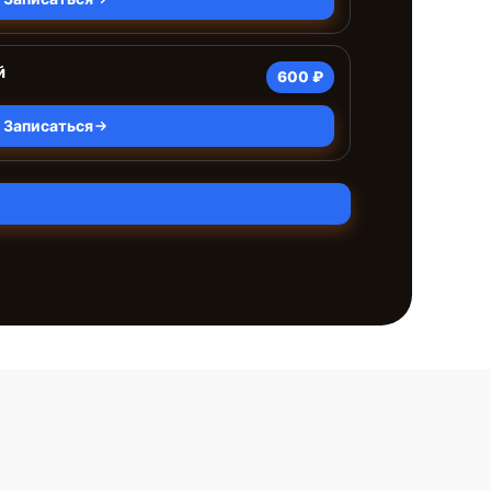
й
600 ₽
Записаться