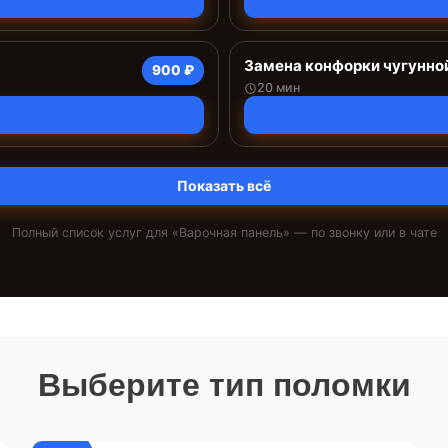
Замена конфорки чугунно
900 ₽
20 мин
Показать всё
Полный список услуг для «
Варочная панель
» — по звонку или в чате
Выберите тип поломки