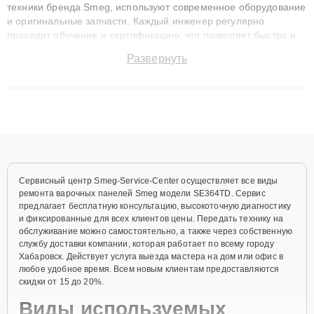
техники бренда Smeg, используют современное оборудование
и оригинальные запчасти. Каждый инженер регулярно
проходит обучение и сертификацию, что позволяет быстро и
точноdiagnostikировать поломки и восстанавливать технику с
Развернуть
сохранением гарантии до 3 лет. Наши мастера решают
сложные случаи: от замены матриц и материнских плат до
ремонта после залития и восстановления данных. Благодаря
высокой квалификации и ответственному подходу клиенты
получают быстрый, качественный ремонт и понятные
объяснения по результатам диагностики.
Сервисный центр Smeg-Service-Center осуществляет все виды
ремонта варочных панелей Smeg модели SE364TD. Сервис
предлагает бесплатную консультацию, высокоточную диагностику
и фиксированные для всех клиентов цены. Передать технику на
обслуживание можно самостоятельно, а также через собственную
службу доставки компании, которая работает по всему городу
Хабаровск. Действует услуга выезда мастера на дом или офис в
любое удобное время. Всем новым клиентам предоставляются
скидки от 15 до 20%.
Виды используемых