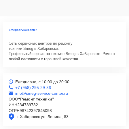
данных на ремонтируемых устройствах клиентов, в соответствии с
действующим законодательством Российской Федерации.
Как начать ремонт
Для запуска процесса ремонта варочной панели Smeg SE364TD
Smegservicecenter
нужно просто оставить
Заявку на сайте
или позвонить телефону
горячей линии: +7 (958) 295-29-36. Наши специалисты оперативно
Сеть сервисных центров по ремонту
проконсультируют по всем необходимым вопросам, запишут на
техники Smeg в Хабаровске.
диагностику, подскажут с вариантами курьерской доставки или
Профильный сервис по технике Smeg в Хабаровске. Ремонт
оформят выезд мастера в удобное время и место.
любой сложности с гарантией качества.
Ежедневно, с 10:00 до 20:00
+7 (958) 295-29-36
info@smeg-service-center.ru
ООО
“Ремонт техники”
ИНН
234789782
ОГРН
98742397845098
г. Хабаровск ул. Ленина, 83