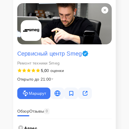
Для всех клиентов действуют демократичные и фиксированные
цены. Конечная стоимость работ обсуждается с клиентом и не в
коем случае не может измениться в процессе работ. Сервис не
навязывает клиентам дополнительные услуги и не
предусматривает скрытые платежи. Рассчитать предварительную
стоимость ремонта можно с помощью нашего
Калькулятора
.
Скорость диагностики и
ремонта
Сервисный центр Smeg
Ремонт техники Smeg
Наша компания ценит время клиентов и понимает важность
5,0
0 оценки
оперативного решения любых вопросов. В среднем, ремонт
занимает не более трех часов, поэтому в большинстве случаев
Открыто до 21:00
клиент сможет забрать свой гаджет в этот же день. При
необходимости предоставляется услуга экспресс-ремонта.
Маршрут
Внимание! Устройство отправляется на ремонт только после
согласования вариантов запчастей и стоимости ремонта с
клиентом. Стоимость ремонта фиксируется и не может быть
изменена в процессе или после завершения работ.
Обзор
Отзывы
0
Доставка или выезд
Адрес