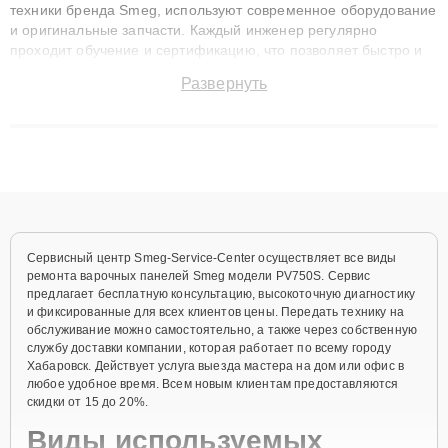
техники бренда Smeg, используют современное оборудование
и оригинальные запчасти. Каждый инженер регулярно
проходит обучение и сертификацию, что позволяет быстро и
точноdiagnostikировать поломки и восстанавливать технику с
Развернуть
сохранением гарантии до 3 лет. Наши мастера решают
сложные случаи: от замены матриц и материнских плат до
ремонта после залития и восстановления данных. Благодаря
высокой квалификации и ответственному подходу клиенты
получают быстрый, качественный ремонт и понятные
объяснения по результатам диагностики.
Сервисный центр Smeg-Service-Center осуществляет все виды
ремонта варочных панелей Smeg модели PV750S. Сервис
предлагает бесплатную консультацию, высокоточную диагностику
и фиксированные для всех клиентов цены. Передать технику на
обслуживание можно самостоятельно, а также через собственную
службу доставки компании, которая работает по всему городу
Хабаровск. Действует услуга выезда мастера на дом или офис в
любое удобное время. Всем новым клиентам предоставляются
скидки от 15 до 20%.
Виды используемых