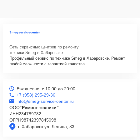
данных на ремонтируемых устройствах клиентов, в соответствии с
действующим законодательством Российской Федерации.
Как начать ремонт
Для запуска процесса ремонта варочной панели Smeg PV750S
Smegservicecenter
нужно просто оставить
Заявку на сайте
или позвонить телефону
горячей линии: +7 (958) 295-29-36. Наши специалисты оперативно
Сеть сервисных центров по ремонту
проконсультируют по всем необходимым вопросам, запишут на
техники Smeg в Хабаровске.
диагностику, подскажут с вариантами курьерской доставки или
Профильный сервис по технике Smeg в Хабаровске. Ремонт
оформят выезд мастера в удобное время и место.
любой сложности с гарантией качества.
Ежедневно, с 10:00 до 20:00
+7 (958) 295-29-36
info@smeg-service-center.ru
ООО
“Ремонт техники”
ИНН
234789782
ОГРН
98742397845098
г. Хабаровск ул. Ленина, 83