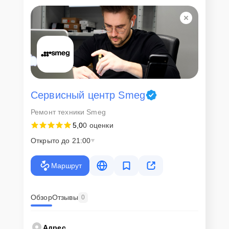
Для всех клиентов действуют демократичные и фиксированные
цены. Конечная стоимость работ обсуждается с клиентом и не в
коем случае не может измениться в процессе работ. Сервис не
навязывает клиентам дополнительные услуги и не
предусматривает скрытые платежи. Рассчитать предварительную
стоимость ремонта можно с помощью нашего
Калькулятора
.
Скорость диагностики и
ремонта
Сервисный центр Smeg
Ремонт техники Smeg
Наша компания ценит время клиентов и понимает важность
5,0
0 оценки
оперативного решения любых вопросов. В среднем, ремонт
занимает не более трех часов, поэтому в большинстве случаев
Открыто до 21:00
клиент сможет забрать свой гаджет в этот же день. При
необходимости предоставляется услуга экспресс-ремонта.
Маршрут
Внимание! Устройство отправляется на ремонт только после
согласования вариантов запчастей и стоимости ремонта с
клиентом. Стоимость ремонта фиксируется и не может быть
изменена в процессе или после завершения работ.
Обзор
Отзывы
0
Доставка или выезд
Адрес