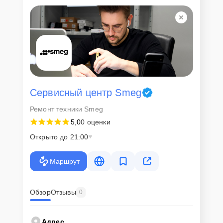
Для всех клиентов действуют демократичные и фиксированные
цены. Конечная стоимость работ обсуждается с клиентом и не в
коем случае не может измениться в процессе работ. Сервис не
навязывает клиентам дополнительные услуги и не
предусматривает скрытые платежи. Рассчитать предварительную
стоимость ремонта можно с помощью нашего
Калькулятора
.
Скорость диагностики и
ремонта
Сервисный центр Smeg
Ремонт техники Smeg
Наша компания ценит время клиентов и понимает важность
5,0
0 оценки
оперативного решения любых вопросов. В среднем, ремонт
занимает не более трех часов, поэтому в большинстве случаев
Открыто до 21:00
клиент сможет забрать свой гаджет в этот же день. При
необходимости предоставляется услуга экспресс-ремонта.
Маршрут
Внимание! Устройство отправляется на ремонт только после
согласования вариантов запчастей и стоимости ремонта с
клиентом. Стоимость ремонта фиксируется и не может быть
изменена в процессе или после завершения работ.
Обзор
Отзывы
0
Доставка или выезд
Адрес