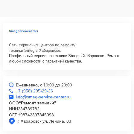
данных на ремонтируемых устройствах клиентов, в соответствии с
действующим законодательством Российской Федерации.
Как начать ремонт
Для запуска процесса ремонта варочной панели Smeg PGF75F-4
Smegservicecenter
нужно просто оставить
Заявку на сайте
или позвонить телефону
горячей линии: +7 (958) 295-29-36. Наши специалисты оперативно
Сеть сервисных центров по ремонту
проконсультируют по всем необходимым вопросам, запишут на
техники Smeg в Хабаровске.
диагностику, подскажут с вариантами курьерской доставки или
Профильный сервис по технике Smeg в Хабаровске. Ремонт
оформят выезд мастера в удобное время и место.
любой сложности с гарантией качества.
Ежедневно, с 10:00 до 20:00
+7 (958) 295-29-36
info@smeg-service-center.ru
ООО
“Ремонт техники”
ИНН
234789782
ОГРН
98742397845098
г. Хабаровск ул. Ленина, 83