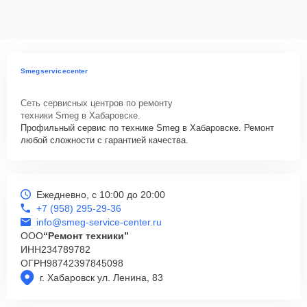
данных на ремонтируемых устройствах клиентов, в соответствии с
действующим законодательством Российской Федерации.
Как начать ремонт
Для запуска процесса ремонта варочной панели Smeg PC31GNO
Smegservicecenter
нужно просто оставить
Заявку на сайте
или позвонить телефону
горячей линии: +7 (958) 295-29-36. Наши специалисты оперативно
Сеть сервисных центров по ремонту
проконсультируют по всем необходимым вопросам, запишут на
техники Smeg в Хабаровске.
диагностику, подскажут с вариантами курьерской доставки или
Профильный сервис по технике Smeg в Хабаровске. Ремонт
оформят выезд мастера в удобное время и место.
любой сложности с гарантией качества.
Ежедневно, с 10:00 до 20:00
+7 (958) 295-29-36
info@smeg-service-center.ru
ООО
“Ремонт техники”
ИНН
234789782
ОГРН
98742397845098
г. Хабаровск ул. Ленина, 83