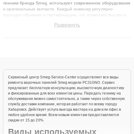
техники бренда Smeg, используют современное оборудование
и оригинальные запчасти. Каждый инженер регулярно
проходит обучение и сертификацию, что позволяет быстро и
точноdiagnostikировать поломки и восстанавливать технику с
Развернуть
сохранением гарантии до 3 лет. Наши мастера решают
сложные случаи: от замены матриц и материнских плат до
ремонта после залития и восстановления данных. Благодаря
высокой квалификации и ответственному подходу клиенты
получают быстрый, качественный ремонт и понятные
объяснения по результатам диагностики.
Сервисный центр Smeg-Service-Center осуществляет все виды
ремонта варочных панелей Smeg модели PC31GNO. Сервис
предлагает бесплатную консультацию, высокоточную диагностику
и фиксированные для всех клиентов цены. Передать технику на
обслуживание можно самостоятельно, а также через собственную
службу доставки компании, которая работает по всему городу
Хабаровск. Действует услуга выезда мастера на дом или офис в
любое удобное время. Всем новым клиентам предоставляются
скидки от 15 до 20%.
Виды используемых