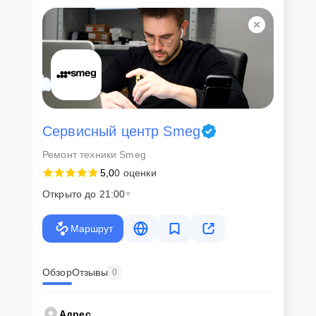
Для всех клиентов действуют демократичные и фиксированные
цены. Конечная стоимость работ обсуждается с клиентом и не в
коем случае не может измениться в процессе работ. Сервис не
навязывает клиентам дополнительные услуги и не
предусматривает скрытые платежи. Рассчитать предварительную
стоимость ремонта можно с помощью нашего
Калькулятора
.
Скорость диагностики и
ремонта
Сервисный центр Smeg
Ремонт техники Smeg
Наша компания ценит время клиентов и понимает важность
5,0
0 оценки
оперативного решения любых вопросов. В среднем, ремонт
занимает не более трех часов, поэтому в большинстве случаев
Открыто до 21:00
клиент сможет забрать свой гаджет в этот же день. При
необходимости предоставляется услуга экспресс-ремонта.
Маршрут
Внимание! Устройство отправляется на ремонт только после
согласования вариантов запчастей и стоимости ремонта с
клиентом. Стоимость ремонта фиксируется и не может быть
изменена в процессе или после завершения работ.
Обзор
Отзывы
0
Доставка или выезд
Адрес