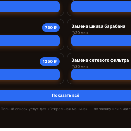
Замена шкива барабана
750 ₽
20 мин
Замена сетевого фильтра
1250 ₽
30 мин
Показать всё
Полный список услуг для «
Стиральная машина
» — по звонку или в чате