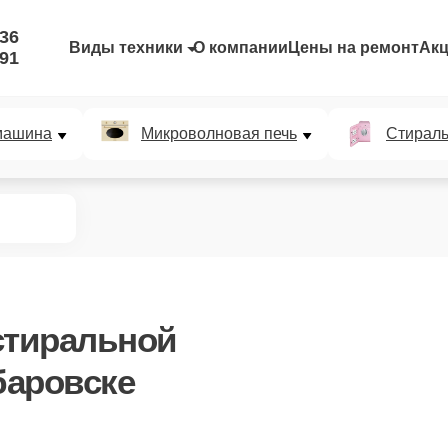
-36
Виды техники
О компании
Цены на ремонт
Ак
-91
машина
Микроволновая печь
Стирал
стиральной
баровске