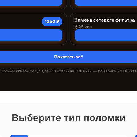
Замена сетевого фильтра
1250 ₽
25 мин
Показать всё
Полный список услуг для «
Стиральная машина
» — по звонку или в чате
Выберите тип поломки