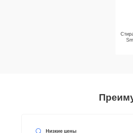
Стир
Sm
Преиму
Низкие цены