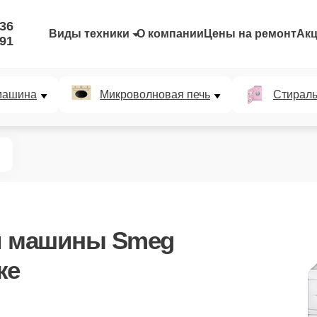
-36
Виды техники
О компании
Цены на ремонт
Ак
-91
машина
Микроволновая печь
Стирал
й машины Smeg
ке