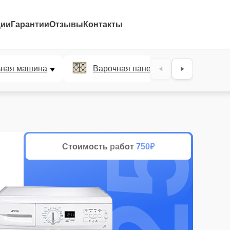
ции
Гарантии
Отзывы
Контакты
25%
ьная машина
Варочная панель
Духов
Стоимость работ
750₽