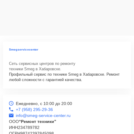
технику
Сервисный центр Smeg-Service-Center несет полную
ответственность за сохранность техники и безопасность личных
данных на ремонтируемых устройствах клиентов, в соответствии с
действующим законодательством Российской Федерации.
Как начать ремонт
Smegservicecenter
Для запуска процесса ремонта посудомоечной машины Smeg
STLA868A нужно просто оставить
Заявку на сайте
или позвонить
Сеть сервисных центров по ремонту
телефону горячей линии: +7 (958) 295-29-36. Наши специалисты
техники Smeg в Хабаровске.
оперативно проконсультируют по всем необходимым вопросам,
Профильный сервис по технике Smeg в Хабаровске. Ремонт
запишут на диагностику, подскажут с вариантами курьерской
любой сложности с гарантией качества.
доставки или оформят выезд мастера в удобное время и место.
Ежедневно, с 10:00 до 20:00
+7 (958) 295-29-36
info@smeg-service-center.ru
ООО
“Ремонт техники”
ИНН
234789782
ОГРН
98742397845098