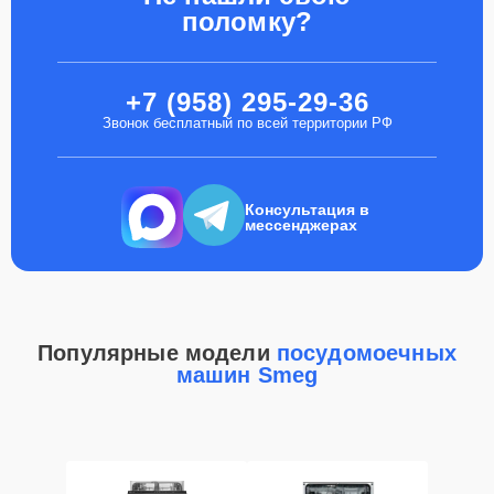
поломку?
+7 (958) 295-29-36
Звонок бесплатный по всей территории РФ
Консультация в
мессенджерах
Популярные модели
посудомоечных
машин Smeg