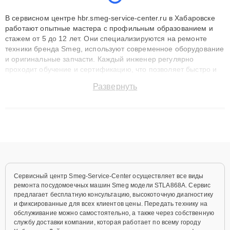
В сервисном центре hbr.smeg-service-center.ru в Хабаровске
работают опытные мастера с профильным образованием и
стажем от 5 до 12 лет. Они специализируются на ремонте
техники бренда Smeg, используют современное оборудование
и оригинальные запчасти. Каждый инженер регулярно
проходит обучение и сертификацию, что позволяет быстро и
точноdiagnostikировать поломки и восстанавливать технику с
Развернуть
сохранением гарантии до 3 лет. Наши мастера решают
сложные случаи: от замены матриц и материнских плат до
ремонта после залития и восстановления данных. Благодаря
высокой квалификации и ответственному подходу клиенты
получают быстрый, качественный ремонт и понятные
объяснения по результатам диагностики.
Сервисный центр Smeg-Service-Center осуществляет все виды
ремонта посудомоечных машин Smeg модели STLA868A. Сервис
предлагает бесплатную консультацию, высокоточную диагностику
и фиксированные для всех клиентов цены. Передать технику на
обслуживание можно самостоятельно, а также через собственную
службу доставки компании, которая работает по всему городу