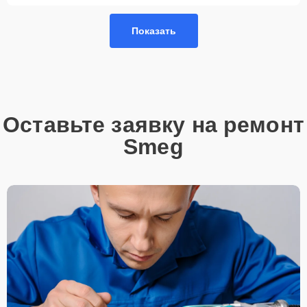
Так или иначе, при ремонте будут использованы исключительно
Показать
высококачественные запчасти, будь это 100% оригинал, или
надежные аналоги проверенных и зарекомендовавших себя
производителей.
Этапы ремонта
Для оперативного ремонта вашей техники нужно:
Оставьте заявку на ремонт
Позвонить по телефону горячей линии или
Smeg
запросить обратный звонок через Форму заявки
для быстрого уточнения деталей.
Привезти устройство в ближайший центр или
передать аппарат курьеру службы доставки,
дождаться результатов диагностики и принять
решение.
Дождаться оповещения о готовности и забрать
устройство самостоятельно или воспользоваться
курьерской доставкой.
При необходимости клиент может воспользоваться услугой