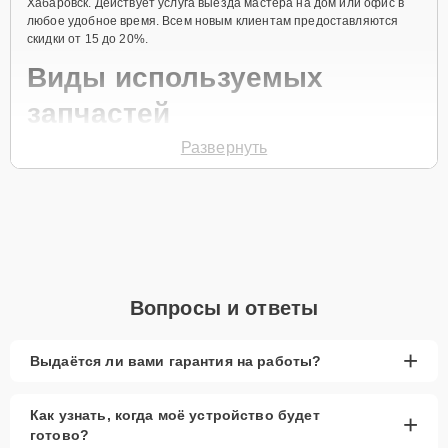
Хабаровск. Действует услуга выезда мастера на дом или офис в
любое удобное время. Всем новым клиентам предоставляются
скидки от 15 до 20%.
Виды используемых
запчастей
Развернуть
Для ремонта посудомоечной машины модели STLA868A
предлагаются как оригинальные комплектующие бренда Smeg, так
и качественные аналоги фирменных деталей. Выбор варианта
запчастей или качества аналогичных комплектующих всегда
остается за клиентом.
Как определиться с выбором запчастей:
Если устройство свежей модели и есть планы на
Вопросы и ответы
активное использование устройства дольше
года, рекомендуется выбор оригинальных
запчастей.
+
Выдаётся ли вами гарантия на работы?
При наличии планов в скором времени заменить
устройство на более современное, лучше
Как узнать, когда моё устройство будет
+
рассмотреть вариант с использованием
готово?
качественного аналога брендовой детали.