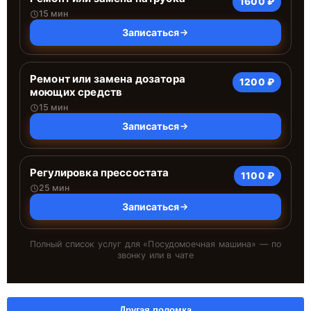
1600 ₽
15 мин
Записаться
Ремонт или замена дозатора
1200 ₽
моющих средств
15 мин
Записаться
Регулировка прессостата
1100 ₽
25 мин
Записаться
Полный список услуг для «
Посудомоечная машина
» — по
звонку или в чате
Другая поломка