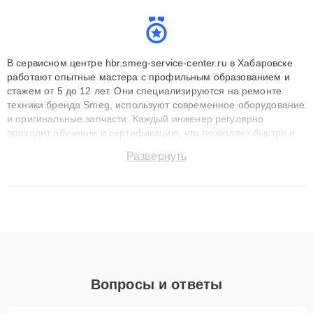
В сервисном центре hbr.smeg-service-center.ru в Хабаровске
работают опытные мастера с профильным образованием и
стажем от 5 до 12 лет. Они специализируются на ремонте
техники бренда Smeg, используют современное оборудование
и оригинальные запчасти. Каждый инженер регулярно
проходит обучение и сертификацию, что позволяет быстро и
точноdiagnostikировать поломки и восстанавливать технику с
Развернуть
сохранением гарантии до 3 лет. Наши мастера решают
сложные случаи: от замены матриц и материнских плат до
ремонта после залития и восстановления данных. Благодаря
высокой квалификации и ответственному подходу клиенты
получают быстрый, качественный ремонт и понятные
объяснения по результатам диагностики.
Вопросы и ответы