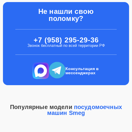
Не нашли свою
поломку?
+7 (958) 295-29-36
Звонок бесплатный по всей территории РФ
Консультация в
мессенджерах
Популярные модели
посудомоечных
машин Smeg