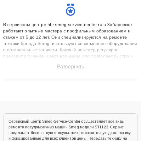
В сервисном центре hbr.smeg-service-center.ru в Хабаровске
работают опытные мастера с профильным образованием и
стажем от 5 до 12 лет. Они специализируются на ремонте
техники бренда Smeg, используют современное оборудование
и оригинальные запчасти. Каждый инженер регулярно
проходит обучение и сертификацию, что позволяет быстро и
точноdiagnostikировать поломки и восстанавливать технику с
Развернуть
сохранением гарантии до 3 лет. Наши мастера решают
сложные случаи: от замены матриц и материнских плат до
ремонта после залития и восстановления данных. Благодаря
высокой квалификации и ответственному подходу клиенты
получают быстрый, качественный ремонт и понятные
объяснения по результатам диагностики.
Сервисный центр Smeg-Service-Center осуществляет все виды
ремонта посудомоечных машин Smeg модели ST1123. Сервис
предлагает бесплатную консультацию, высокоточную диагностику
и фиксированные для всех клиентов цены. Передать технику на