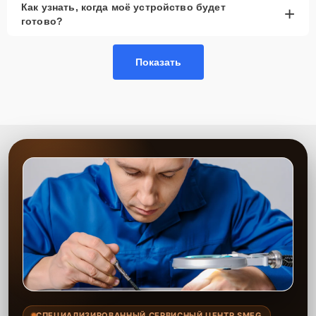
Как узнать, когда моё устройство будет
+
рассмотреть вариант с использованием
готово?
качественного аналога брендовой детали.
Так или иначе, при ремонте будут использованы исключительно
Показать
высококачественные запчасти, будь это 100% оригинал, или
надежные аналоги проверенных и зарекомендовавших себя
производителей.
Этапы ремонта
Для оперативного ремонта вашей техники нужно:
Позвонить по телефону горячей линии или
запросить обратный звонок через Форму заявки
для быстрого уточнения деталей.
Привезти устройство в ближайший центр или
передать аппарат курьеру службы доставки,
дождаться результатов диагностики и принять
решение.
Дождаться оповещения о готовности и забрать
устройство самостоятельно или воспользоваться
курьерской доставкой.
СПЕЦИАЛИЗИРОВАННЫЙ СЕРВИСНЫЙ ЦЕНТР SMEG