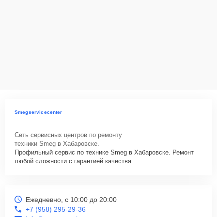
Ответственность за
технику
Сервисный центр Smeg-Service-Center несет полную
ответственность за сохранность техники и безопасность личных
данных на ремонтируемых устройствах клиентов, в соответствии с
действующим законодательством Российской Федерации.
Как начать ремонт
Для запуска процесса ремонта посудомоечной машины Smeg
Smegservicecenter
ST1123 нужно просто оставить
Заявку на сайте
или позвонить
телефону горячей линии: +7 (958) 295-29-36. Наши специалисты
Сеть сервисных центров по ремонту
оперативно проконсультируют по всем необходимым вопросам,
техники Smeg в Хабаровске.
запишут на диагностику, подскажут с вариантами курьерской
Профильный сервис по технике Smeg в Хабаровске. Ремонт
доставки или оформят выезд мастера в удобное время и место.
любой сложности с гарантией качества.
Ежедневно, с 10:00 до 20:00
+7 (958) 295-29-36