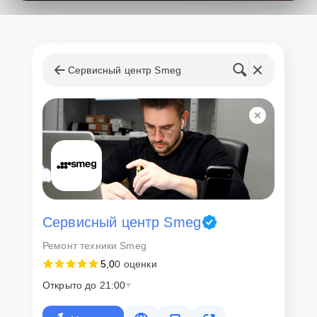
поступления запчастей, мастера приступают к ремонту сразу
после получения и диагностирования устройства.
Стоимость услуг и
запчастей
Сервисный центр Smeg
Для всех клиентов действуют демократичные и фиксированные
цены. Конечная стоимость работ обсуждается с клиентом и не в
коем случае не может измениться в процессе работ. Сервис не
навязывает клиентам дополнительные услуги и не
предусматривает скрытые платежи. Рассчитать предварительную
стоимость ремонта можно с помощью нашего
Калькулятора
.
Скорость диагностики и
ремонта
Сервисный центр Smeg
Ремонт техники Smeg
Наша компания ценит время клиентов и понимает важность
5,0
0 оценки
оперативного решения любых вопросов. В среднем, ремонт
занимает не более трех часов, поэтому в большинстве случаев
Открыто до 21:00
клиент сможет забрать свой гаджет в этот же день. При
необходимости предоставляется услуга экспресс-ремонта.