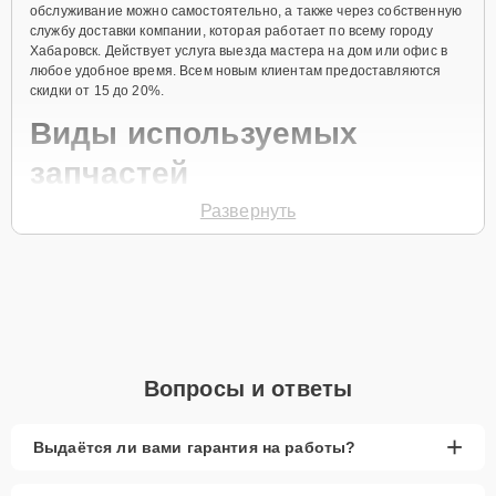
обслуживание можно самостоятельно, а также через собственную
службу доставки компании, которая работает по всему городу
Хабаровск. Действует услуга выезда мастера на дом или офис в
любое удобное время. Всем новым клиентам предоставляются
скидки от 15 до 20%.
Виды используемых
запчастей
Развернуть
Для ремонта посудомоечной машины модели ST1123
предлагаются как оригинальные комплектующие бренда Smeg, так
и качественные аналоги фирменных деталей. Выбор варианта
запчастей или качества аналогичных комплектующих всегда
остается за клиентом.
Как определиться с выбором запчастей:
Если устройство свежей модели и есть планы на
Вопросы и ответы
активное использование устройства дольше
года, рекомендуется выбор оригинальных
запчастей.
+
Выдаётся ли вами гарантия на работы?
При наличии планов в скором времени заменить
устройство на более современное, лучше