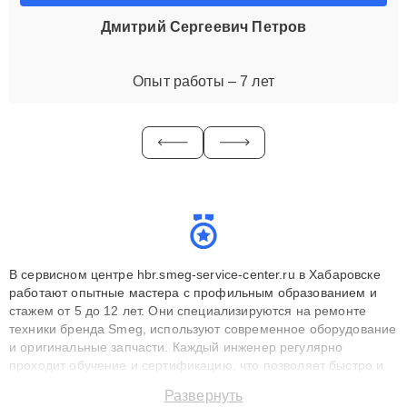
Дмитрий Сергеевич Петров
Опыт работы – 7 лет
В сервисном центре hbr.smeg-service-center.ru в Хабаровске
работают опытные мастера с профильным образованием и
стажем от 5 до 12 лет. Они специализируются на ремонте
техники бренда Smeg, используют современное оборудование
и оригинальные запчасти. Каждый инженер регулярно
проходит обучение и сертификацию, что позволяет быстро и
точноdiagnostikировать поломки и восстанавливать технику с
Развернуть
сохранением гарантии до 3 лет. Наши мастера решают