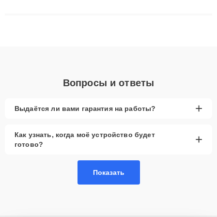
сложные случаи: от замены матриц и материнских плат до
ремонта после залития и восстановления данных. Благодаря
высокой квалификации и ответственному подходу клиенты
получают быстрый, качественный ремонт и понятные
объяснения по результатам диагностики.
Вопросы и ответы
+
Выдаётся ли вами гарантия на работы?
Как узнать, когда моё устройство будет
+
готово?
Показать