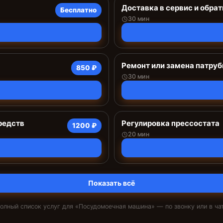
Доставка в сервис и обрат
Бесплатно
30 мин
Ремонт или замена патруб
850 ₽
30 мин
редств
Регулировка прессостата
1200 ₽
20 мин
Показать всё
олный список услуг для «
Посудомоечная машина
» — по звонку или в ча