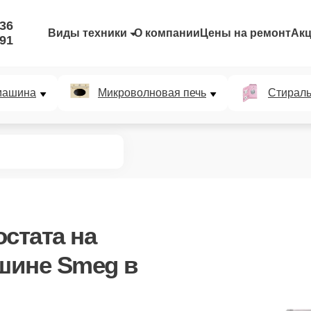
-36
Виды техники
О компании
Цены на ремонт
Ак
-91
машина
Микроволновая печь
Стирал
остата
на
шине Smeg в