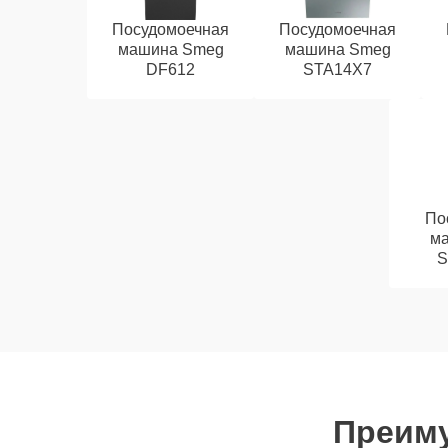
Посудомоечная
Посудомоечная
машина Smeg
машина Smeg
DF612
STA14X7
По
м
S
Преиму