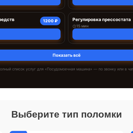
редств
Регулировка прессостата
1200 ₽
15 мин
Показать всё
олный список услуг для «
Посудомоечная машина
» — по звонку или в ча
Выберите тип поломки