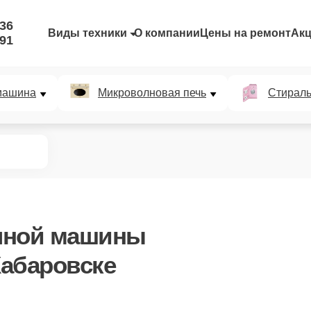
-36
Виды техники
О компании
Цены на ремонт
Ак
-91
машина
Микроволновая печь
Стирал
чной машины
абаровске