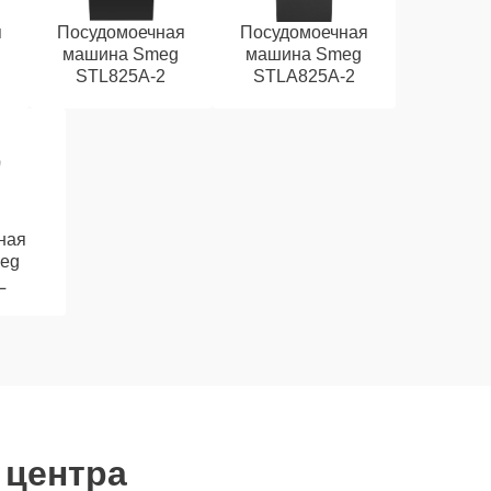
я
Посудомоечная
Посудомоечная
машина Smeg
машина Smeg
STL825A-2
STLA825A-2
ная
eg
L
 центра