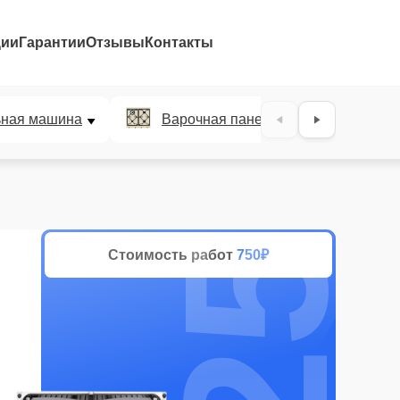
ции
Гарантии
Отзывы
Контакты
25%
ьная машина
Варочная панель
Духов
Стоимость работ
750₽