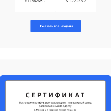
STLA825A-2
STLA825B-2
Показать все модели