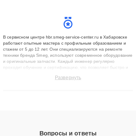
В сервисном центре hbr.smeg-service-center.ru в Хабаровске
работают опытные мастера с профильным образованием и
стажем от 5 до 12 лет. Они специализируются на ремонте
техники бренда Smeg, используют современное оборудование
и оригинальные запчасти. Каждый инженер регулярно
проходит обучение и сертификацию, что позволяет быстро и
точноdiagnostikировать поломки и восстанавливать технику с
Развернуть
сохранением гарантии до 3 лет. Наши мастера решают
сложные случаи: от замены матриц и материнских плат до
ремонта после залития и восстановления данных. Благодаря
высокой квалификации и ответственному подходу клиенты
получают быстрый, качественный ремонт и понятные
объяснения по результатам диагностики.
Вопросы и ответы