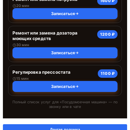
1600 ₽
20 мин
Записаться
Ремонт или замена дозатора
1200 ₽
моющих средств
30 мин
Записаться
Регулировка прессостата
1100 ₽
15 мин
Записаться
Полный список услуг для «
Посудомоечная машина
» — по
звонку или в чате
Другая поломка