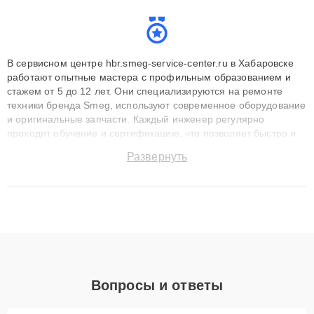
В сервисном центре hbr.smeg-service-center.ru в Хабаровске
работают опытные мастера с профильным образованием и
стажем от 5 до 12 лет. Они специализируются на ремонте
техники бренда Smeg, используют современное оборудование
и оригинальные запчасти. Каждый инженер регулярно
проходит обучение и сертификацию, что позволяет быстро и
точноdiagnostikировать поломки и восстанавливать технику с
Развернуть
сохранением гарантии до 3 лет. Наши мастера решают
сложные случаи: от замены матриц и материнских плат до
ремонта после залития и восстановления данных. Благодаря
высокой квалификации и ответственному подходу клиенты
получают быстрый, качественный ремонт и понятные
объяснения по результатам диагностики.
Вопросы и ответы