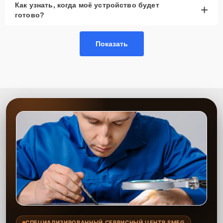
Как узнать, когда моё устройство будет
+
рассмотреть вариант с использованием
готово?
качественного аналога брендовой детали.
Так или иначе, при ремонте будут использованы исключительно
Показать
высококачественные запчасти, будь это 100% оригинал, или
надежные аналоги проверенных и зарекомендовавших себя
производителей.
Этапы ремонта
Для оперативного ремонта вашей техники нужно:
Позвонить по телефону горячей линии или
запросить обратный звонок через Форму заявки
для быстрого уточнения деталей.
Привезти устройство в ближайший центр или
передать аппарат курьеру службы доставки,
дождаться результатов диагностики и принять
решение.
Дождаться оповещения о готовности и забрать
устройство самостоятельно или воспользоваться
курьерской доставкой.
СПЕЦИАЛИЗИРОВАННЫЙ СЕРВИСНЫЙ ЦЕНТР SMEG