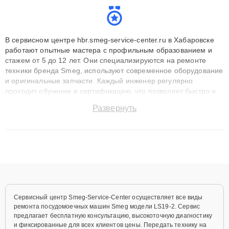
В сервисном центре hbr.smeg-service-center.ru в Хабаровске
работают опытные мастера с профильным образованием и
стажем от 5 до 12 лет. Они специализируются на ремонте
техники бренда Smeg, используют современное оборудование
и оригинальные запчасти. Каждый инженер регулярно
проходит обучение и сертификацию, что позволяет быстро и
точноdiagnostikировать поломки и восстанавливать технику с
Развернуть
сохранением гарантии до 3 лет. Наши мастера решают
сложные случаи: от замены матриц и материнских плат до
ремонта после залития и восстановления данных. Благодаря
высокой квалификации и ответственному подходу клиенты
получают быстрый, качественный ремонт и понятные
объяснения по результатам диагностики.
Сервисный центр Smeg-Service-Center осуществляет все виды
ремонта посудомоечных машин Smeg модели LS19-2. Сервис
предлагает бесплатную консультацию, высокоточную диагностику
и фиксированные для всех клиентов цены. Передать технику на