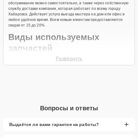
обслуживание можно самостоятельно, а также через собственную
службу доставки компании, которая работает по всему городу
Хабаровск. Действует услуга выезда мастера на дом или офис в
любое удобное время. Всем новым клиентам предоставляются
скидки от 15 до 20%.
Виды используемых
запчастей
Развернуть
Для ремонта посудомоечной машины модели LS19-2
предлагаются как оригинальные комплектующие бренда Smeg, так
и качественные аналоги фирменных деталей. Выбор варианта
запчастей или качества аналогичных комплектующих всегда
остается за клиентом.
Как определиться с выбором запчастей:
Если устройство свежей модели и есть планы на
Вопросы и ответы
активное использование устройства дольше
года, рекомендуется выбор оригинальных
запчастей.
+
Выдаётся ли вами гарантия на работы?
При наличии планов в скором времени заменить
устройство на более современное, лучше