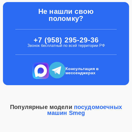
Не нашли свою
поломку?
+7 (958) 295-29-36
Звонок бесплатный по всей территории РФ
Консультация в
мессенджерах
Популярные модели
посудомоечных
машин Smeg