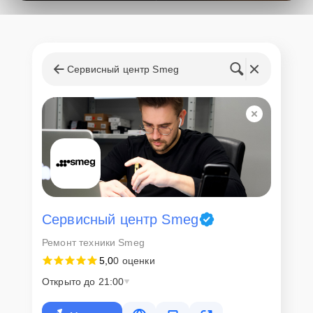
поступления запчастей, мастера приступают к ремонту сразу
после получения и диагностирования устройства.
Стоимость услуг и
запчастей
Сервисный центр Smeg
Для всех клиентов действуют демократичные и фиксированные
цены. Конечная стоимость работ обсуждается с клиентом и не в
коем случае не может измениться в процессе работ. Сервис не
навязывает клиентам дополнительные услуги и не
предусматривает скрытые платежи. Рассчитать предварительную
стоимость ремонта можно с помощью нашего
Калькулятора
.
Скорость диагностики и
ремонта
Сервисный центр Smeg
Ремонт техники Smeg
Наша компания ценит время клиентов и понимает важность
5,0
0 оценки
оперативного решения любых вопросов. В среднем, ремонт
занимает не более трех часов, поэтому в большинстве случаев
Открыто до 21:00
клиент сможет забрать свой гаджет в этот же день. При
необходимости предоставляется услуга экспресс-ремонта.