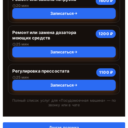
1600 ₽
20 мин
Записаться
Ремонт или замена дозатора
1200 ₽
моющих средств
25 мин
Записаться
Регулировка прессостата
1100 ₽
25 мин
Записаться
Полный список услуг для «
Посудомоечная машина
» — по
звонку или в чате
Другая поломка