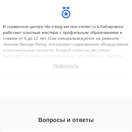
В сервисном центре hbr.smeg-service-center.ru в Хабаровске
работают опытные мастера с профильным образованием и
стажем от 5 до 12 лет. Они специализируются на ремонте
техники бренда Smeg, используют современное оборудование
и оригинальные запчасти. Каждый инженер регулярно
проходит обучение и сертификацию, что позволяет быстро и
точноdiagnostikировать поломки и восстанавливать технику с
Развернуть
сохранением гарантии до 3 лет. Наши мастера решают
сложные случаи: от замены матриц и материнских плат до
ремонта после залития и восстановления данных. Благодаря
высокой квалификации и ответственному подходу клиенты
получают быстрый, качественный ремонт и понятные
объяснения по результатам диагностики.
Вопросы и ответы