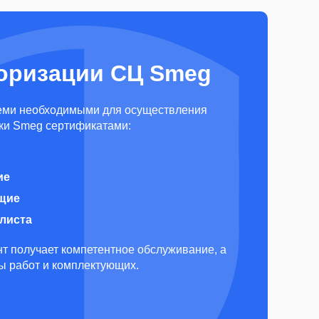
оризации СЦ Smeg
еми необходимыми для осуществления
ки Smeg сертификатами:
ие
щие
алиста
т получает компетентное обслуживание, а
ды работ и комплектующих.