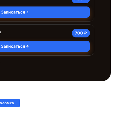
Записаться
а
700 ₽
Записаться
е
поломка