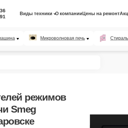
-36
Виды техники
О компании
Цены на ремонт
Ак
-91
машина
Микроволновая печь
Стирал
телей режимов
чи Smeg
аровске