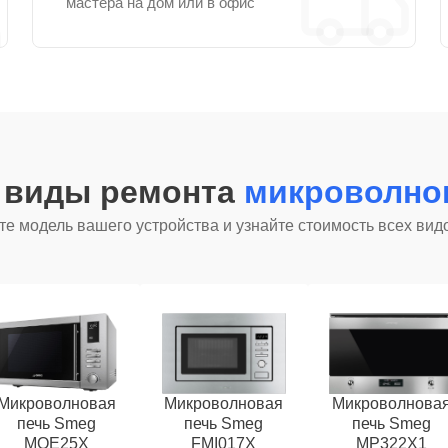
мастера на дом или в офис
е виды ремонта
микроволно
е модель вашего устройства и узнайте стоимость всех вид
Микроволновая
Микроволновая
Микроволнова
печь Smeg
печь Smeg
печь Smeg
MOE25X
FMI017X
MP322X1