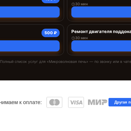
30 мин
Ремонт двигателя поддон
500 ₽
30 мин
Полный список услуг для «
Микроволновая печь
» — по звонку или в чат
имаем к оплате:
Другая 