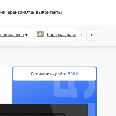
ции
Гарантии
Отзывы
Контакты
25%
ьная машина
Варочная панель
Духов
Стоимость работ
500 ₽