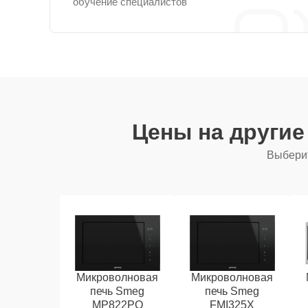
обучение специалистов
Цены на други
Выберит
Микроволновая
Микроволновая
печь Smeg
печь Smeg
MP822PO
FMI325X