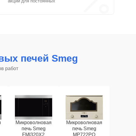
акции для постоянных
вых печей Smeg
ов работ
я
Микроволновая
Микроволновая
печь Smeg
печь Smeg
FMI320X2
MP722PO