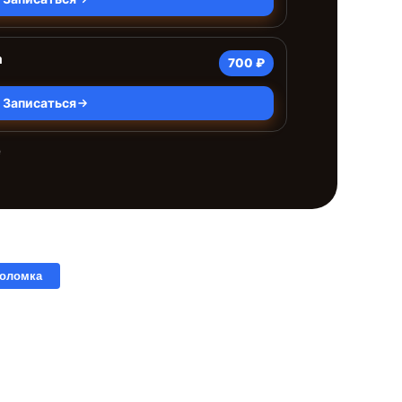
а
700 ₽
Записаться
е
поломка