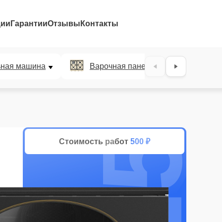
ции
Гарантии
Отзывы
Контакты
25%
ьная машина
Варочная панель
Духов
Стоимость работ
500 ₽