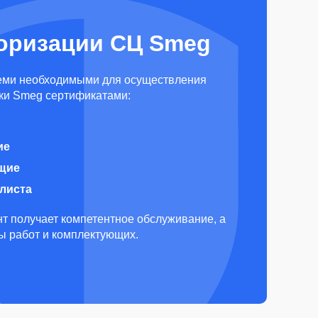
оризации СЦ Smeg
еми необходимыми для осуществления
ки Smeg сертификатами:
ие
щие
алиста
т получает компетентное обслуживание, а
ды работ и комплектующих.