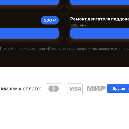
Ремонт двигателя поддон
500 ₽
20 мин
Полный список услуг для «
Микроволновая печь
» — по звонку или в чат
имаем к оплате:
Другая 