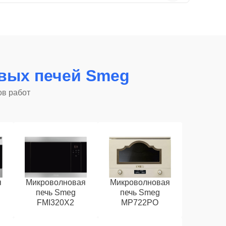
вых печей Smeg
ов работ
я
Микроволновая
Микроволновая
печь Smeg
печь Smeg
FMI320X2
MP722PO