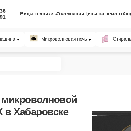
-36
Виды техники
О компании
Цены на ремонт
Ак
-91
машина
Микроволновая печь
Стирал
а микроволновой
 в Хабаровске