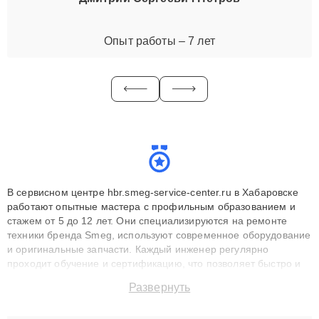
Опыт работы – 7 лет
В сервисном центре hbr.smeg-service-center.ru в Хабаровске
работают опытные мастера с профильным образованием и
стажем от 5 до 12 лет. Они специализируются на ремонте
техники бренда Smeg, используют современное оборудование
и оригинальные запчасти. Каждый инженер регулярно
проходит обучение и сертификацию, что позволяет быстро и
точноdiagnostikировать поломки и восстанавливать технику с
Развернуть
сохранением гарантии до 3 лет. Наши мастера решают
сложные случаи: от замены матриц и материнских плат до