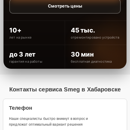
Смотреть цены
10+
45 тыс.
лет на рынке
отремонтировано устройств
до 3 лет
30 мин
гарантия на работы
бесплатная диагностика
Контакты сервиса Smeg в Хабаровске
Телефон
Наши специалисты быстро вникнут в вопрос и
предложат оптимальный вариант решения