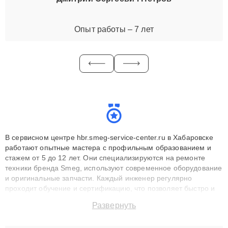
Опыт работы – 7 лет
В сервисном центре hbr.smeg-service-center.ru в Хабаровске
работают опытные мастера с профильным образованием и
стажем от 5 до 12 лет. Они специализируются на ремонте
техники бренда Smeg, используют современное оборудование
и оригинальные запчасти. Каждый инженер регулярно
проходит обучение и сертификацию, что позволяет быстро и
точноdiagnostikировать поломки и восстанавливать технику с
Развернуть
сохранением гарантии до 3 лет. Наши мастера решают
сложные случаи: от замены матриц и материнских плат до