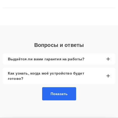
сложные случаи: от замены матриц и материнских плат до
ремонта после залития и восстановления данных. Благодаря
высокой квалификации и ответственному подходу клиенты
получают быстрый, качественный ремонт и понятные
объяснения по результатам диагностики.
Вопросы и ответы
+
Выдаётся ли вами гарантия на работы?
Как узнать, когда моё устройство будет
+
готово?
Показать