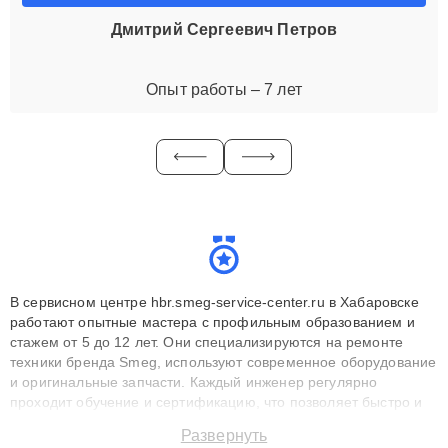
Дмитрий Сергеевич Петров
Опыт работы – 7 лет
В сервисном центре hbr.smeg-service-center.ru в Хабаровске
работают опытные мастера с профильным образованием и
стажем от 5 до 12 лет. Они специализируются на ремонте
техники бренда Smeg, используют современное оборудование
и оригинальные запчасти. Каждый инженер регулярно
проходит обучение и сертификацию, что позволяет быстро и
точноdiagnostikировать поломки и восстанавливать технику с
Развернуть
сохранением гарантии до 3 лет. Наши мастера решают